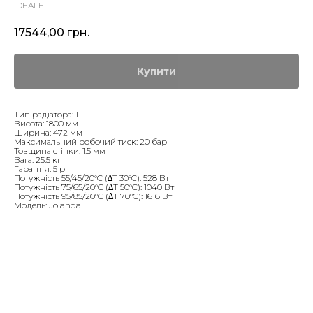
IDEALE
17544,00
грн.
Купити
Тип радіатора: 11
Висота: 1800 мм
Ширина: 472 мм
Максимальний робочий тиск: 20 бар
Товщина стінки: 1.5 мм
Вага: 25.5 кг
Гарантія: 5 р
Потужність 55/45/20°C (∆T 30°C): 528 Вт
Потужність 75/65/20°C (∆T 50°C): 1040 Вт
Потужність 95/85/20°C (∆T 70°C): 1616 Вт
Модель: Jolanda