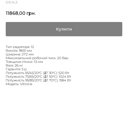
IDEALE
11868,00
грн.
Купити
Тип радіатора: 12
Висота: 1800 мм
Ширина: 272 мм
Максимальний робочий тиск: 20 бар
Товщина стінки: 1.5 мм
Вага: 26 кг
Гарантія: 5 р
Потужність 55/45/20°C (∆T 30°C): 520 Вт
Потужність 75/65/20°C (∆T 50°C): 1024 Вт
Потужність 95/85/20°C (∆T 70°C): 1584 Вт
Модель: Vittoria