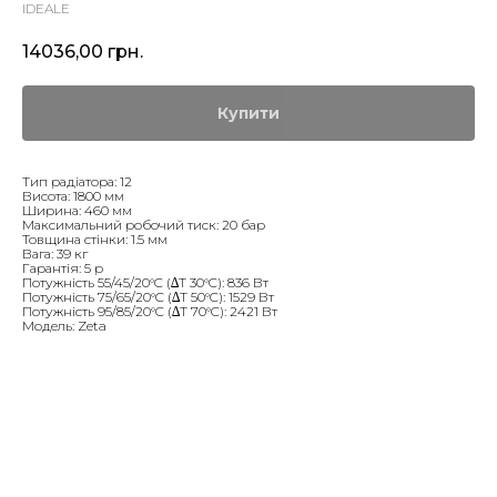
IDEALE
14036,00
грн.
Купити
Тип радіатора: 12
Висота: 1800 мм
Ширина: 460 мм
Максимальний робочий тиск: 20 бар
Товщина стінки: 1.5 мм
Вага: 39 кг
Гарантія: 5 р
Потужність 55/45/20°C (∆T 30°C): 836 Вт
Потужність 75/65/20°C (∆T 50°C): 1529 Вт
Потужність 95/85/20°C (∆T 70°C): 2421 Вт
Модель: Zeta